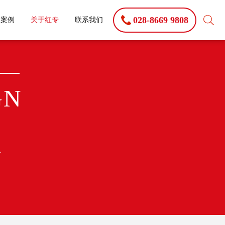
028-8669 9808
功案例
关于红专
联系我们
GN
季
L