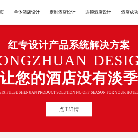
页
单体酒店设计
定制酒店设计
连锁酒店设计
酒店成
红专设计产品系统解决方案
ONGZHUAN DESI
让您的酒店没有淡
SIX PULSE SHENJIAN PRODUCT SOLUTION NO OFF-SEASON FOR YOUR HOTE
点击详情