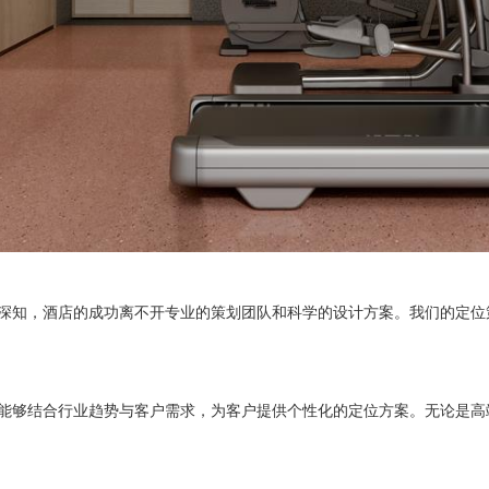
深知，酒店的成功离不开专业的策划团队和科学的设计方案。我们的定位
能够结合行业趋势与客户需求，为客户提供个性化的定位方案。无论是高