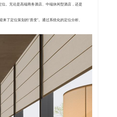
定位。无论是高端商务酒店、中端休闲型酒店，还是
来了定位策划的“质变”。通过系统化的定位分析、