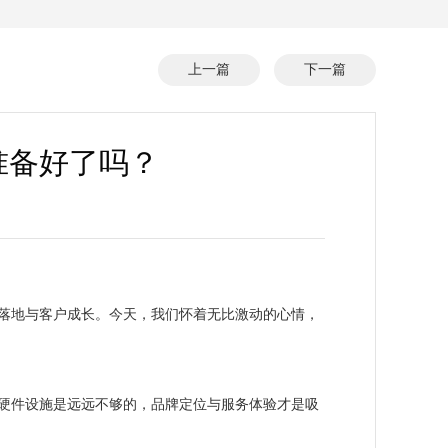
上一篇
下一篇
准备好了吗？
落地与客户成长。今天，我们怀着无比激动的心情，
硬件设施是远远不够的，品牌定位与服务体验才是吸