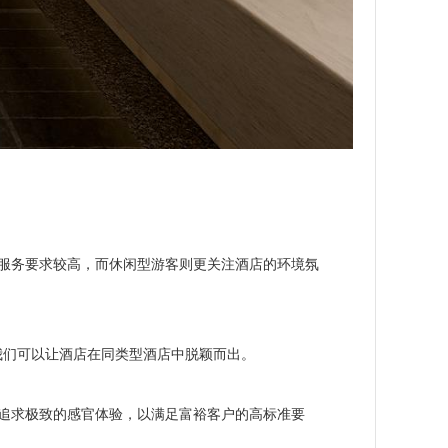
服务要求较高，而休闲型游客则更关注酒店的环境氛
我们可以让酒店在同类型酒店中脱颖而出。
追求极致的感官体验，以满足富裕客户的高标准要