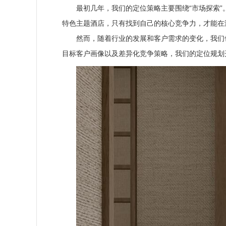
最初几年，我们的定位策略主要围绕“市场探索
特色主题酒店，只有找到自己的核心竞争力，才能在
然而，随着行业的发展和客户需求的变化，我们
目标客户画像以及差异化竞争策略，我们的定位规划