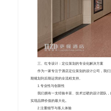
三、红专设计：定位策划的专业化解决方案
作为一家专注于酒店定位策划的设计公司，我们
期规划到后期运营的全流程支持。
1.专业性与创新性
我们拥有一支经验丰富、技术过硬的设计团队，
实现品牌价值的最大化。
2.注重细节与客人体验