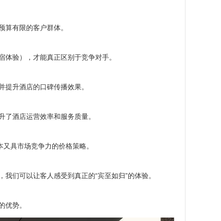
预算有限的客户群体。
宿体验），才能真正区别于竞争对手。
并提升酒店的口碑传播效果。
升了酒店运营效率和服务质量。
本又具市场竞争力的价格策略。
我们可以让客人感受到真正的“宾至如归”的体验。
的优势。