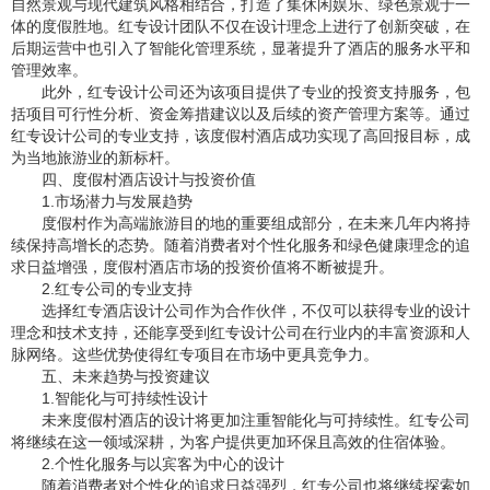
自然景观与现代建筑风格相结合，打造了集休闲娱乐、绿色景观于一
体的度假胜地。红专设计团队不仅在设计理念上进行了创新突破，在
后期运营中也引入了智能化管理系统，显著提升了酒店的服务水平和
管理效率。
此外，红专设计公司还为该项目提供了专业的投资支持服务，包
括项目可行性分析、资金筹措建议以及后续的资产管理方案等。通过
红专设计公司的专业支持，该度假村酒店成功实现了高回报目标，成
为当地旅游业的新标杆。
四、度假村酒店设计与投资价值
1.市场潜力与发展趋势
度假村作为高端旅游目的地的重要组成部分，在未来几年内将持
续保持高增长的态势。随着消费者对个性化服务和绿色健康理念的追
求日益增强，度假村酒店市场的投资价值将不断被提升。
2.红专公司的专业支持
选择红专酒店设计公司作为合作伙伴，不仅可以获得专业的设计
理念和技术支持，还能享受到红专设计公司在行业内的丰富资源和人
脉网络。这些优势使得红专项目在市场中更具竞争力。
五、未来趋势与投资建议
1.智能化与可持续性设计
未来度假村酒店的设计将更加注重智能化与可持续性。红专公司
将继续在这一领域深耕，为客户提供更加环保且高效的住宿体验。
2.个性化服务与以宾客为中心的设计
随着消费者对个性化的追求日益强烈，红专公司也将继续探索如