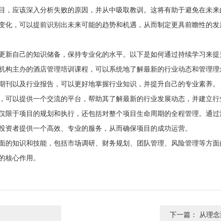
目，应该深入分析失败的原因，并从中吸取教训。这将有助于避免在未来
变化，可以提前识别出未来可能的趋势和机遇，从而制定更具前瞻性的发
更新自己的知识储备，保持专业化的水平。以下是如何通过持续学习来提
机构主办的酒店管理培训课程，可以系统地了解最新的行业动态和管理理
期刊以及行业报告，可以更好地掌握行业知识，并提升自己的专业素养。
，可以提供一个交流的平台，帮助其了解最新的行业发展动态，并建立行
仅限于项目的规划和执行，还包括对整个项目生命周期的全程管理。通过
投资者提供一个高效、专业的服务，从而确保项目的成功运营。
面的知识和技能，包括市场调研、财务规划、团队管理、风险管理等方面
的核心作用。
下一篇：
从理念