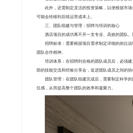
此外，还需制定灵活的投资策略，以便根据市场
可能会转移到后续运营成本上。
三、团队组建与管理：招聘与培训的核心
酒店项目的成功离不开一支专业、高效的团队。
招聘标准：需要根据项目需求制定详细的岗位说
团队合作精神。
培训体系：在招聘到合格的团队成员后，必须建
部的技能交流和经验分享会，促进团队成员之间的协
团队管理：在团队组建完成后，需要制定科学的
任感，从而提高整个团队的效率和凝聚力。