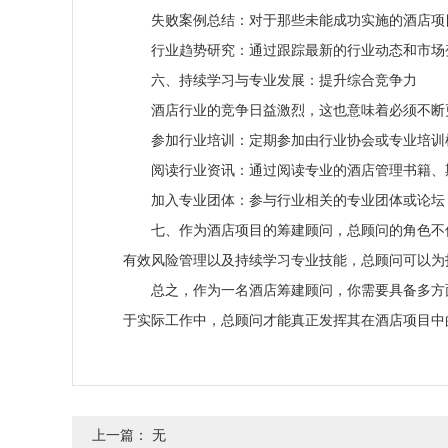
失败案例总结：对于那些未能成功实施的酒店项
行业趋势研究：通过跟踪最新的行业动态和市场
六、持续学习与专业发展：提升综合竞争力
酒店行业的竞争日益激烈，这也意味着必须不断
参加行业培训：定期参加由行业协会或专业培训
阅读行业资讯：通过阅读专业的酒店管理书籍、
加入专业团体：参与行业相关的专业团体或论坛
七、作为酒店项目的筹建顾问，总顾问的角色不
有效风险管理以及持续学习专业技能，总顾问可以为
总之，作为一名酒店筹建顾问，你需要具备多方
于实际工作中，总顾问才能真正发挥其在酒店项目中
上一篇：
无