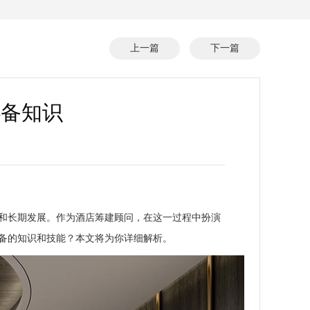
上一篇
下一篇
必备知识
和长期发展。作为酒店筹建顾问，在这一过程中扮演
备的知识和技能？本文将为你详细解析。