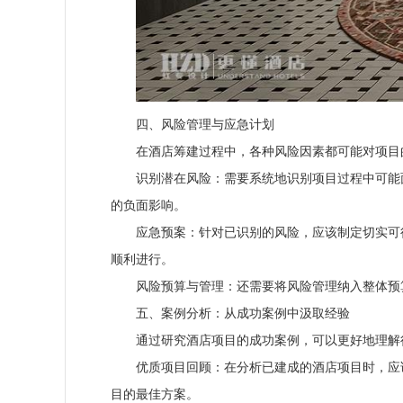
四、风险管理与应急计划
在酒店筹建过程中，各种风险因素都可能对项目
识别潜在风险：需要系统地识别项目过程中可能
的负面影响。
应急预案：针对已识别的风险，应该制定切实可
顺利进行。
风险预算与管理：还需要将风险管理纳入整体预
五、案例分析：从成功案例中汲取经验
通过研究酒店项目的成功案例，可以更好地理解
优质项目回顾：在分析已建成的酒店项目时，应
目的最佳方案。