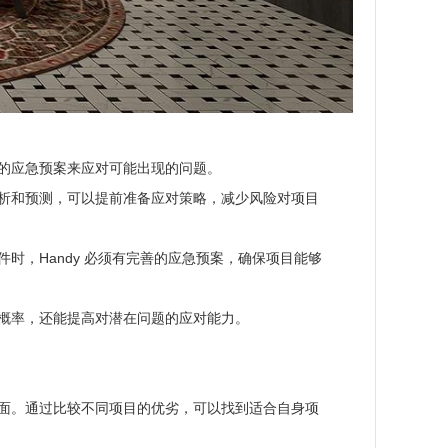
的应急预案来应对可能出现的问题。
析和预测，可以提前准备应对策略，减少风险对项目
，Handy 必须有完善的应急预案，确保项目能够
概率，还能提高对潜在问题的应对能力。
面。通过比较不同项目的优劣，可以找到适合自身项