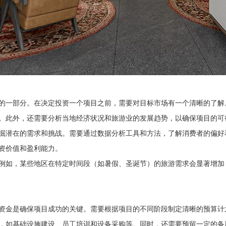
的一部分。在决定投资一个项目之前，需要对目标市场有一个清晰的了解
。此外，还需要分析当地经济状况和旅游业的发展趋势，以确保项目的可
掘潜在的需求和挑战。需要通过数据分析工具和方法，了解消费者的偏好
资价值和盈利能力。
例如，某些地区在特定时间段（如暑假、圣诞节）的旅游需求会显著增加
资金是确保项目成功的关键。需要根据项目的不同阶段制定清晰的预算计
，如基础设施建设、员工培训和设备采购等。同时，还需要预留一定的备