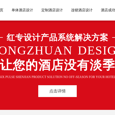
页
单体酒店设计
定制酒店设计
连锁酒店设计
酒店成
红专设计产品系统解决方案
ONGZHUAN DESI
让您的酒店没有淡
SIX PULSE SHENJIAN PRODUCT SOLUTION NO OFF-SEASON FOR YOUR HOTE
点击详情