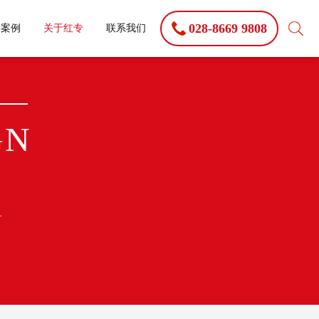
028-8669 9808
功案例
关于红专
联系我们
GN
季
L